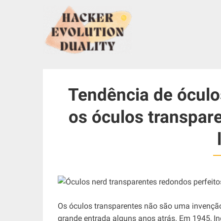
S
k
i
p
t
o
c
Tendência de óculo
o
n
os óculos transpar
t
e
n
t
Os óculos transparentes não são uma invenção 
grande entrada alguns anos atrás. Em 1945, I