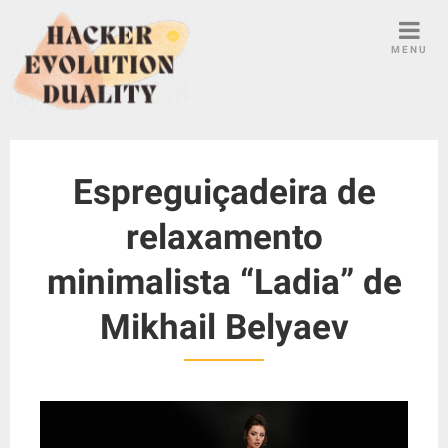
S
k
MENU
i
p
t
o
c
Espreguiçadeira de
o
n
relaxamento
t
e
minimalista “Ladia” de
n
t
Mikhail Belyaev