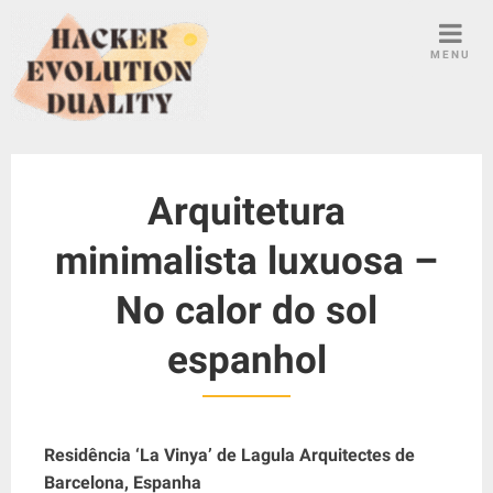
S
k
MENU
i
p
t
o
c
Arquitetura
o
n
minimalista luxuosa –
t
e
No calor do sol
n
t
espanhol
Residência ‘La Vinya’ de Lagula Arquitectes de
Barcelona, ​​Espanha