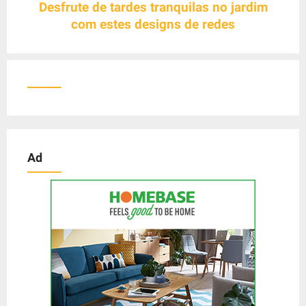
Desfrute de tardes tranquilas no jardim
g
com estes designs de redes
a
t
i
o
n
Ad