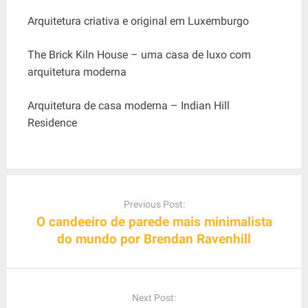
Arquitetura criativa e original em Luxemburgo
The Brick Kiln House – uma casa de luxo com
arquitetura moderna
Arquitetura de casa moderna – Indian Hill
Residence
P
o
Previous Post:
s
O candeeiro de parede mais minimalista
t
do mundo por Brendan Ravenhill
n
a
v
Next Post:
i