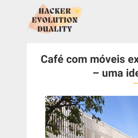
S
k
i
p
t
o
c
Café com móveis ex
o
n
– uma ide
t
e
n
t