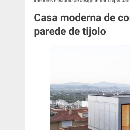
interiores e estúdio de design tentam repetida
Casa moderna de co
parede de tijolo