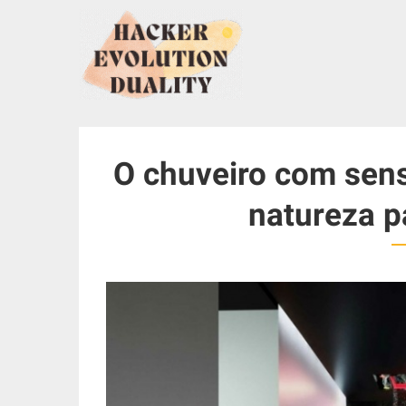
S
k
i
p
t
o
c
O chuveiro com sens
o
n
natureza p
t
e
n
t