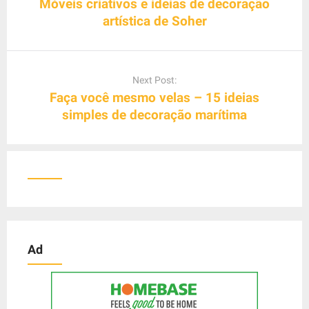
s
Móveis criativos e ideias de decoração
t
artística de Soher
n
a
v
Next Post:
i
Faça você mesmo velas – 15 ideias
g
simples de decoração marítima
a
t
i
o
n
Ad