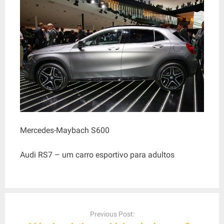
Mercedes-Maybach S600
Audi RS7 – um carro esportivo para adultos
P
o
Previous Post: