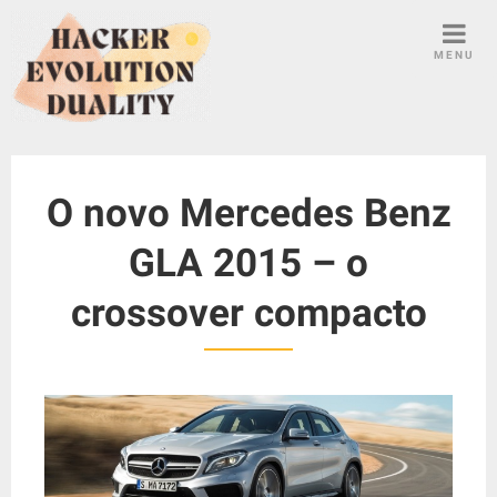
S
k
MENU
i
p
t
o
c
O novo Mercedes Benz
o
n
GLA 2015 – o
t
e
crossover compacto
n
t