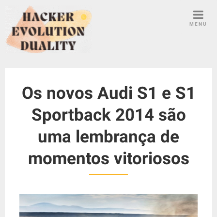
S
k
MENU
i
p
t
o
c
Os novos Audi S1 ​​e S1
o
n
Sportback 2014 são
t
e
uma lembrança de
n
t
momentos vitoriosos