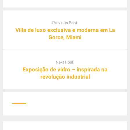
P
o
Previous Post:
s
Villa de luxo exclusiva e moderna em La
t
Gorce, Miami
n
a
v
Next Post:
i
Exposição de vidro – inspirada na
g
revolução industrial
a
t
i
o
n