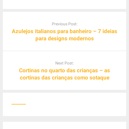
P
o
Previous Post:
s
Azulejos italianos para banheiro – 7 ideias
t
para designs modernos
n
a
v
Next Post:
i
Cortinas no quarto das crianças – as
g
cortinas das crianças como sotaque
a
t
i
o
n