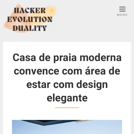
S
k
MENU
i
p
t
o
c
Casa de praia moderna
o
n
convence com área de
t
e
estar com design
n
t
elegante