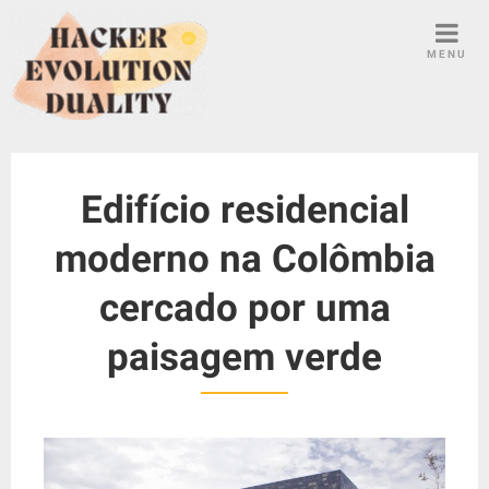
S
k
MENU
i
p
t
o
c
Edifício residencial
o
n
moderno na Colômbia
t
e
cercado por uma
n
t
paisagem verde