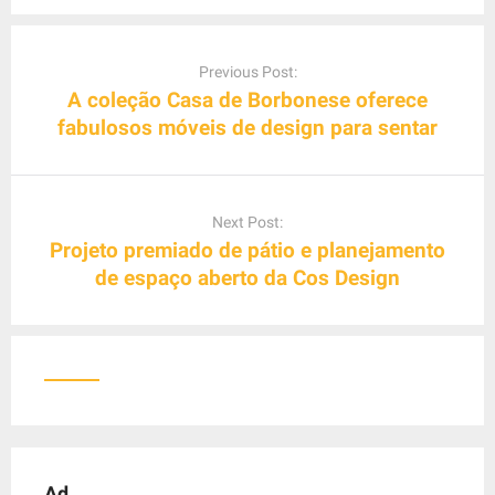
P
o
Previous Post:
s
A coleção Casa de Borbonese oferece
t
fabulosos móveis de design para sentar
n
a
v
Next Post:
i
Projeto premiado de pátio e planejamento
g
de espaço aberto da Cos Design
a
t
i
o
n
Ad