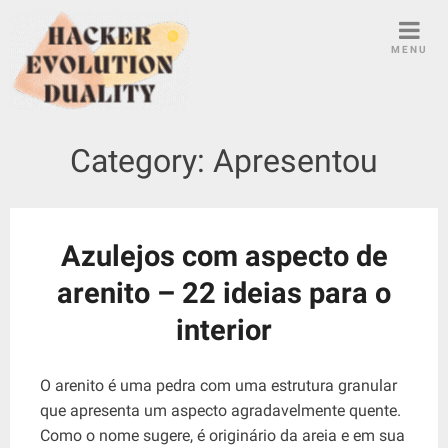
S
k
MENU
i
p
t
o
Category:
Apresentou
c
o
n
t
Azulejos com aspecto de
e
arenito – 22 ideias para o
n
t
interior
O arenito é uma pedra com uma estrutura granular
que apresenta um aspecto agradavelmente quente.
Como o nome sugere, é originário da areia e em sua