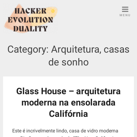
S
k
MENU
i
p
t
o
Category:
Arquitetura, casas
c
o
de sonho
n
t
e
n
Glass House – arquitetura
t
moderna na ensolarada
Califórnia
Este é incrivelmente lindo, casa de vidro moderna