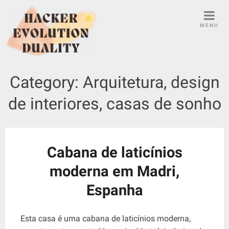
S
k
MENU
i
p
t
o
Category:
Arquitetura, design
c
o
de interiores, casas de sonho
n
t
e
n
Cabana de laticínios
t
moderna em Madri,
Espanha
Esta casa é uma cabana de laticínios moderna,