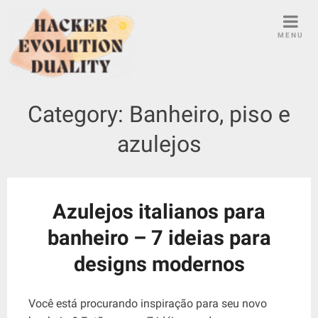
S
k
MENU
i
p
t
o
Category:
Banheiro, piso e
c
o
azulejos
n
t
e
n
Azulejos italianos para
t
banheiro – 7 ideias para
designs modernos
Você está procurando inspiração para seu novo