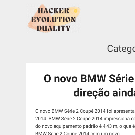
S
k
i
p
t
o
Categ
c
o
n
t
O novo BMW Série 
e
n
direção aind
t
O novo BMW Série 2 Coupé 2014 foi apresenta
2014. BMW Série 2 Coupé 2014 impressiona co
do novo equipamento padrão é 4,43 m, o que 
BMW Série 2 Coupé 2014 com um novo …