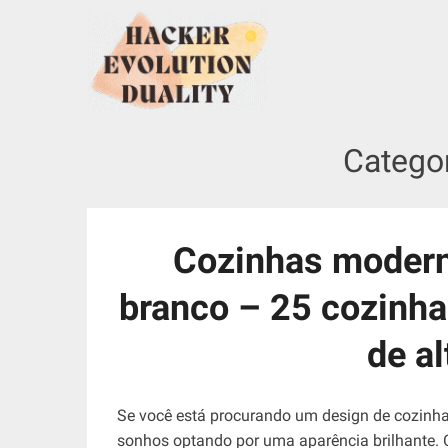
S
k
i
p
t
o
Catego
c
o
n
t
Cozinhas moderna
e
n
branco – 25 cozinha
t
de al
Se você está procurando um design de cozinha
sonhos optando por uma aparência brilhante. 