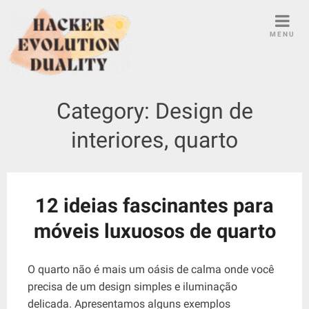
S
k
MENU
i
p
t
o
Category:
Design de
c
o
interiores, quarto
n
t
e
n
12 ideias fascinantes para
t
móveis luxuosos de quarto
O quarto não é mais um oásis de calma onde você
precisa de um design simples e iluminação
delicada. Apresentamos alguns exemplos