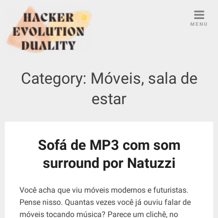
S
k
MENU
i
p
t
o
Category:
Móveis, sala de
c
o
estar
n
t
e
n
Sofá de MP3 com som
t
surround por Natuzzi
Você acha que viu móveis modernos e futuristas.
Pense nisso. Quantas vezes você já ouviu falar de
móveis tocando música? Parece um clichê, no