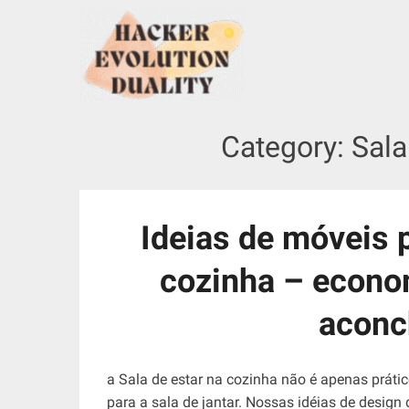
S
k
i
p
t
o
Category:
Sala
c
o
n
t
Ideias de móveis p
e
n
cozinha – econo
t
aconc
a Sala de estar na cozinha não é apenas prát
para a sala de jantar. Nossas idéias de design 