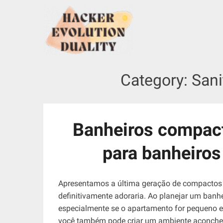
S
k
i
p
t
o
Category:
Sani
c
o
n
t
Banheiros compact
e
n
para banheiros 
t
Apresentamos a última geração de compactos m
definitivamente adoraria. Ao planejar um banhe
especialmente se o apartamento for pequeno e
você também pode criar um ambiente aconchega