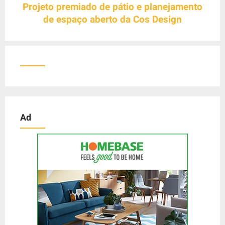
Projeto premiado de pátio e planejamento
g
de espaço aberto da Cos Design
a
t
i
o
n
Ad