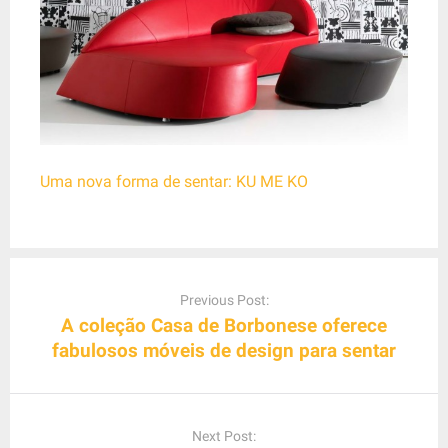
Uma nova forma de sentar: KU ME KO
P
o
Previous Post:
s
A coleção Casa de Borbonese oferece
t
fabulosos móveis de design para sentar
n
a
v
Next Post:
i