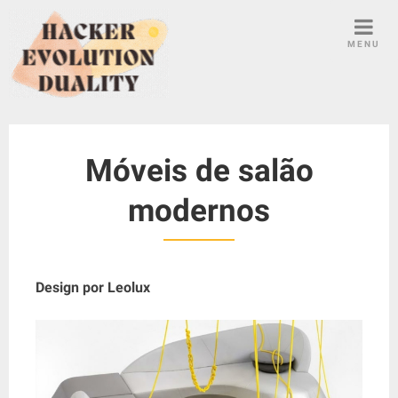
S
k
MENU
i
p
t
o
c
Móveis de salão
o
n
modernos
t
e
n
t
Design por Leolux