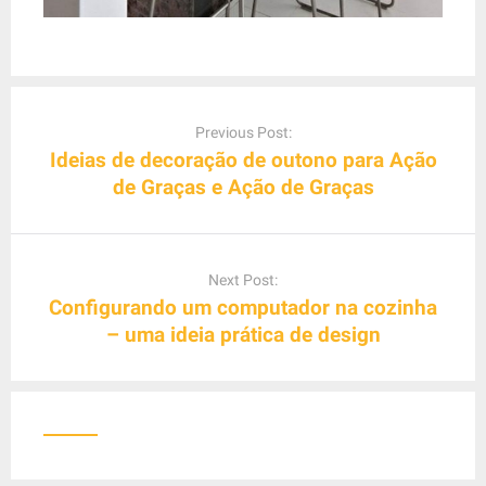
P
o
Previous Post:
s
Ideias de decoração de outono para Ação
t
de Graças e Ação de Graças
n
a
v
Next Post:
i
Configurando um computador na cozinha
g
– uma ideia prática de design
a
t
i
o
n