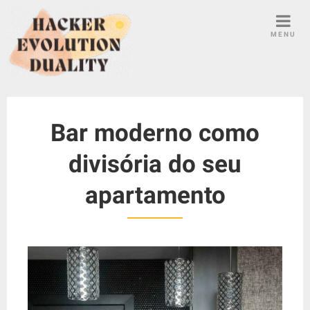
S
k
MENU
i
p
t
o
c
Bar moderno como
o
n
divisória do seu
t
e
apartamento
n
t