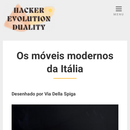
S
k
MENU
i
p
t
o
c
Os móveis modernos
o
n
da Itália
t
e
n
t
Desenhado por Via Della Spiga