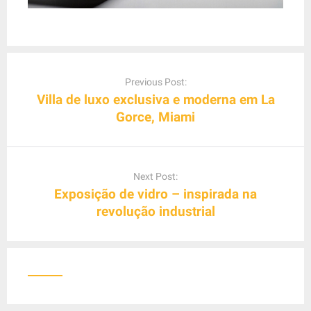
P
o
Previous Post:
s
Villa de luxo exclusiva e moderna em La
t
Gorce, Miami
n
a
v
Next Post:
i
Exposição de vidro – inspirada na
g
revolução industrial
a
t
i
o
n