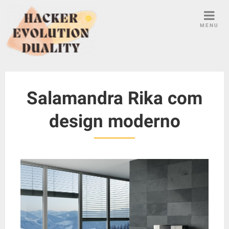
S
k
MENU
i
p
t
o
c
Salamandra Rika com
o
n
design moderno
t
e
n
t