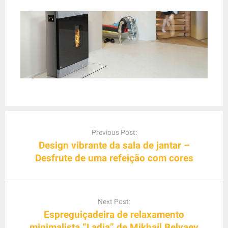
P
o
Previous Post:
s
Design vibrante da sala de jantar –
t
Desfrute de uma refeição com cores
n
a
v
Next Post:
i
Espreguiçadeira de relaxamento
g
minimalista “Ladia” de Mikhail Belyaev