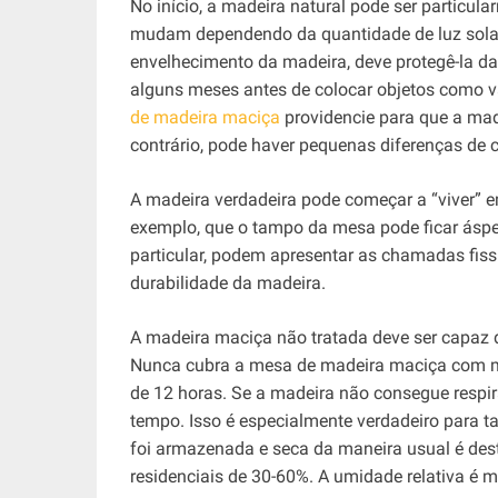
No início, a madeira natural pode ser particula
mudam dependendo da quantidade de luz solar 
envelhecimento da madeira, deve protegê-la da l
alguns meses antes de colocar objetos como 
de madeira maciça
providencie para que a ma
contrário, pode haver pequenas diferenças de c
A madeira verdadeira pode começar a “viver” em
exemplo, que o tampo da mesa pode ficar ásper
particular, podem apresentar as chamadas fiss
durabilidade da madeira.
A madeira maciça não tratada deve ser capaz d
Nunca cubra a mesa de madeira maciça com mat
de 12 horas. Se a madeira não consegue respi
tempo. Isso é especialmente verdadeiro para 
foi armazenada e seca da maneira usual é de
residenciais de 30-60%. A umidade relativa é