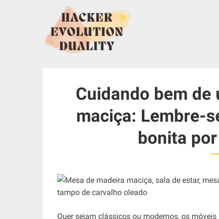
S
k
i
p
t
o
c
Cuidando bem de 
o
n
maciça: Lembre-se
t
e
bonita por
n
t
Quer sejam clássicos ou modernos, os móveis