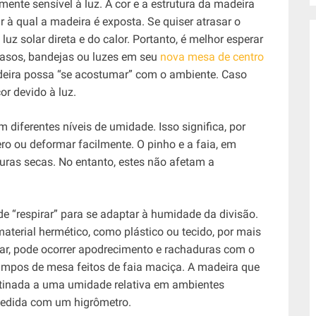
rmente sensível à luz. A cor e a estrutura da madeira
à qual a madeira é exposta. Se quiser atrasar o
uz solar direta e do calor. Portanto, é melhor esperar
vasos, bandejas ou luzes em seu
nova mesa de centro
deira possa “se acostumar” com o ambiente. Caso
or devido à luz.
 diferentes níveis de umidade. Isso significa, por
o ou deformar facilmente. O pinho e a faia, em
uras secas. No entanto, estes não afetam a
e “respirar” para se adaptar à humidade da divisão.
erial hermético, como plástico ou tecido, por mais
rar, pode ocorrer apodrecimento e rachaduras com o
tampos de mesa feitos de faia maciça. A madeira que
stinada a uma umidade relativa em ambientes
 medida com um higrômetro.