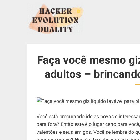
S
k
i
p
t
o
c
Faça você mesmo giz 
o
n
adultos – brincando
t
e
n
t
Você está procurando ideias novas e interessan
para fora? Então este é o lugar certo para voc
valentões e seus amigos. Você se lembra do qu
quando criança? Não é diferente com as crian