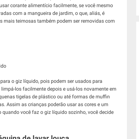
usar corante alimentício facilmente, se você mesmo
vadas com a mangueira de jardim, o que, aliás, é
chas mais teimosas também podem ser removidas com
ra o giz líquido, pois podem ser usados ​​para
 limpá-los facilmente depois e usá-los novamente em
quenas tigelas de plástico ou até formas de muffin
as. Assim as crianças poderão usar as cores e um
o quando você faz o giz líquido sozinho, você decide
quina de lavar louça