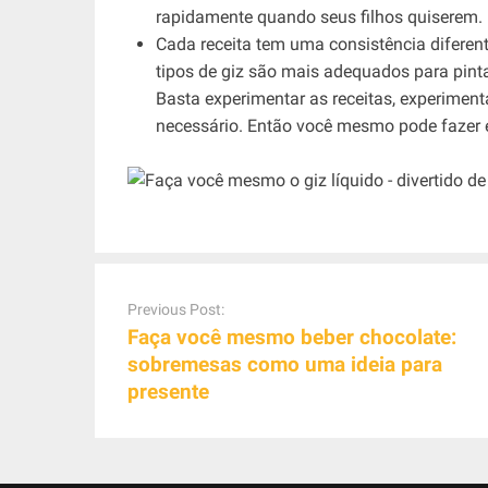
rapidamente quando seus filhos quiserem.
Cada receita tem uma consistência diferen
tipos de giz são mais adequados para pintar
Basta experimentar as receitas, experimenta
necessário. Então você mesmo pode fazer e r
P
o
Previous Post:
s
Faça você mesmo beber chocolate:
t
sobremesas como uma ideia para
n
presente
a
v
i