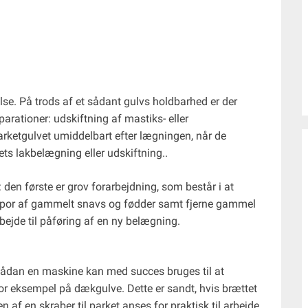
lse. På trods af et sådant gulvs holdbarhed er der
arationer: udskiftning af mastiks- eller
rketgulvet umiddelbart efter lægningen, når de
ts lakbelægning eller udskiftning..
 den første er grov forarbejdning, som består i at
 spor af gammelt snavs og fødder samt fjerne gammel
bejde til påføring af en ny belægning.
 Sådan en maskine kan med succes bruges til at
or eksempel på dækgulve. Dette er sandt, hvis brættet
 af ​​en skraber til parket anses for praktisk til arbejde