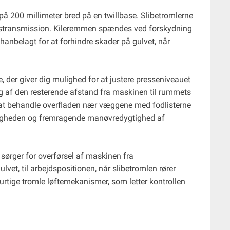
e på 200 millimeter bred på en twillbase. Slibetromlerne
emstransmission. Kileremmen spændes ved forskydning
hanbelagt for at forhindre skader på gulvet, når
der giver dig mulighed for at justere presseniveauet
g af den resterende afstand fra maskinen til rummets
 at behandle overfladen nær væggene med fodlisterne
enligheden og fremragende manøvredygtighed af
 sørger for overførsel af maskinen fra
vet, til arbejdspositionen, når slibetromlen rører
rtige tromle løftemekanismer, som letter kontrollen