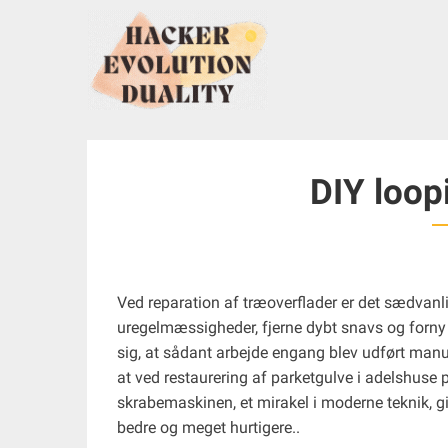
S
k
i
p
t
o
c
DIY loop
o
n
t
e
n
Ved reparation af træoverflader er det sædvanlig
t
uregelmæssigheder, fjerne dybt snavs og forny g
sig, at sådant arbejde engang blev udført manue
at ved restaurering af parketgulve i adelshuse 
skrabemaskinen, et mirakel i moderne teknik, gi
bedre og meget hurtigere..