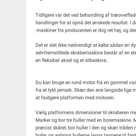
Tidligere var det ved behandling af træoverfl
handlinger for at opnå det ønskede resultat. I 
-maskiner fra producenten er dog ret høj, og de
Det er slet ikke nødvendigt at købe sådan en dy
selvfremstillede skrabemaskine består af en el
en fleksibel aksel og et slibeskive..
Du kan bruge en rund motor fra en gammel vas
fra et tykt jernark. Skær den ene langside lige 
at fastgøre platformen med motoren.
Vælg platformens dimensioner til skraberen m
Marker og bor tre huller med en boremaskine. Ma
præcist skåret, bor huller i den og skær tråde
bolte, og anbring hullerne langs tappene til fas