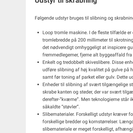
Udstyr til skrabning
Følgende udstyr bruges til slibning og skrabnin
Loop tromle maskine. I de fleste tilfælde e
tromlebredde på 200 millimeter til skrotni
det nødvendigt omhyggeligt at inspicere gu
fremmedlegemer, fjerne alt byggeaffald fr
Enkelt og tredobbelt skiveslibere. Disse enh
udføre slibning af høj kvalitet på gulve på
samt før toning af parket eller gulv. Dette u
Enheder til slibning af svært tilgængelige st
skrabe kanten og steder, der var svært tilgæ
derefter-“kværne”. Men teknologierne står ik
såkaldte “støvler”.
Slibematerialer. Forskelligt udstyr kræver for
forskellige bredder og kornstørrelser. Længde
slibemateriale er meget forskelligt, afhæn