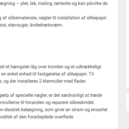
elægning – plet, lak, maling, tørreolie og kan påvirke de
af slibemateriale, nøgler til installation af slibepapir
 kost, støvsuger, åndedrætsværn.
d et hængslet låg over tromlen og et udtrækkeligt
n enkel enhed til fastgørelse af slibepapir. Til
e, og der installeres 2 klemruller med flader.
jælp af specielle nøgler, er det sædvanligt at træde
rullerne til hinanden og reparere slibeskindet.
n elastisk belægning, som giver en stram og ensartet
alitet af den forarbejdede overflade.