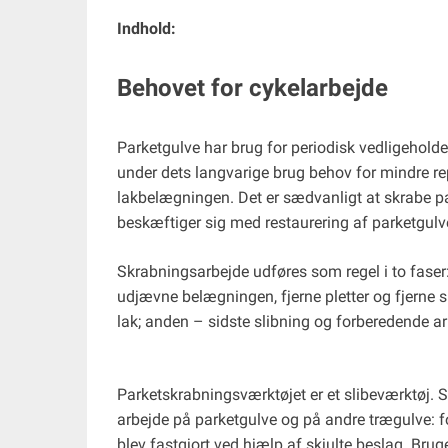
Indhold:
Behovet for cykelarbejde
Parketgulve har brug for periodisk vedligeholde
under dets langvarige brug behov for mindre rep
lakbelægningen. Det er sædvanligt at skrabe pa
beskæftiger sig med restaurering af parketgulve
Skrabningsarbejde udføres som regel i to faser:
udjævne belægningen, fjerne pletter og fjerne
lak; anden – sidste slibning og forberedende ar
Parketskrabningsværktøjet er et slibeværktøj.
arbejde på parketgulve og på andre trægulve: f
blev fastgjort ved hjælp af skjulte beslag. Brugen