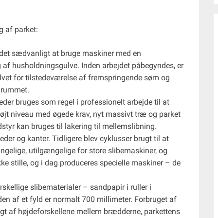
g af parket:
r det sædvanligt at bruge maskiner med en
ng af husholdningsgulve. Inden arbejdet påbegyndes, er
lvet for tilstedeværelse af fremspringende søm og
a rummet.
eder bruges som regel i professionelt arbejde til at
 højt niveau med øgede krav, nyt massivt træ og parket
dstyr kan bruges til lakering til mellemslibning.
eder og kanter. Tidligere blev cyklusser brugt til at
ngelige, utilgængelige for store slibemaskiner, og
ke stille, og i dag produceres specielle maskiner – de
skellige slibematerialer – sandpapir i ruller i
n af ​​et fyld er normalt 700 millimeter. Forbruget af
gigt af højdeforskellene mellem brædderne, parkettens