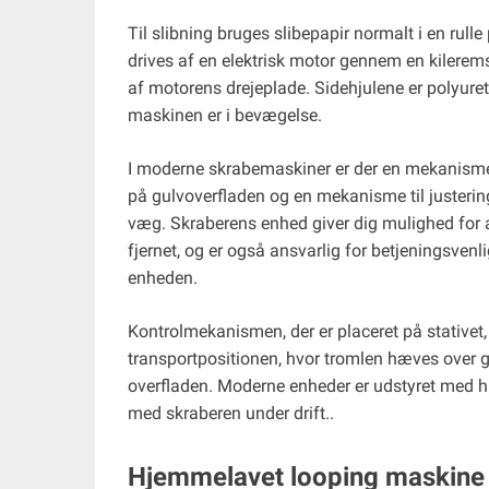
Til slibning bruges slibepapir normalt i en rull
drives af en elektrisk motor gennem en kiler
af motorens drejeplade. Sidehjulene er polyuret
maskinen er i bevægelse.
I moderne skrabemaskiner er der en mekanisme, 
på gulvoverfladen og en mekanisme til justerin
væg. Skraberens enhed giver dig mulighed for
fjernet, og er også ansvarlig for betjeningsv
enheden.
Kontrolmekanismen, der er placeret på stativet,
transportpositionen, hvor tromlen hæves over gul
overfladen. Moderne enheder er udstyret med hu
med skraberen under drift..
Hjemmelavet looping maskine