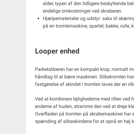
alder, typen af ​​den tidligere beskyttende b
endelige omkostninger ved skraberen.
Hjælpematerialer og udstyr: saks til skæring 
på en tromlemaskine, spartel, bakke, rulle,
Looper enhed
Parketsliberen har en kompakt krop, normalt me
håndtag til at bære maskinen. Slibetromlen har e
fastgørelse af skindet i tromlen laves der en rill
Ved at kombinere lejlighederne med rillen ved h
enderne af huden, stramme den ved at dreje klem
Overfladen på tromlen på skrabemaskiner har e
spænding af slibeskindene for at opnå en høj kv