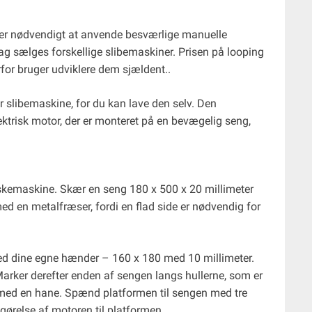
ader nødvendigt at anvende besværlige manuelle
dag sælges forskellige slibemaskiner. Prisen på looping
rfor bruger udviklere dem sjældent..
r slibemaskine, for du kan lave den selv. Den
ektrisk motor, der er monteret på en bevægelig seng,
kemaskine. Skær en seng 180 x 500 x 20 millimeter
med en metalfræser, fordi en flad side er nødvendig for
ed dine egne hænder – 160 x 180 med 10 millimeter.
rker derefter enden af ​​sengen langs hullerne, som er
n med en hane. Spænd platformen til sengen med tre
tgørelse af motoren til platformen.