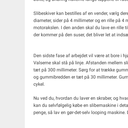
Slibeskiver kan bestilles af en vender, vælg der
diameter, sider på 4 millimeter og en rille på 4 
motorakslen. I den anden skal du lave en rille ti
der kommer på den suser, det bliver let at indsæt
Den sidste fase af arbejdet vil være at bore i h
Valserne skal stå på linje. Afstanden mellem sl
tæt på 300 millimeter. Sørg for at trække gum
og gummibredden er tæt på 30 millimeter. Gumm
cykel.
Nu ved du, hvordan du laver en skraber, og hvad d
kan du selvfølgelig købe en slibemaskine i deta
penge, så lav en gør-det-selv looping maskine. 