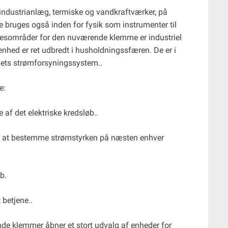
ndustrianlæg, termiske og vandkraftværker, på
 De bruges også inden for fysik som instrumenter til
sområder for den nuværende klemme er industriel
enhed er ret udbredt i husholdningssfæren. De er i
tøjets strømforsyningssystem..
e:
 af det elektriske kredsløb..
cist at bestemme strømstyrken på næsten enhver
b.
betjene..
ende klemmer åbner et stort udvalg af enheder for