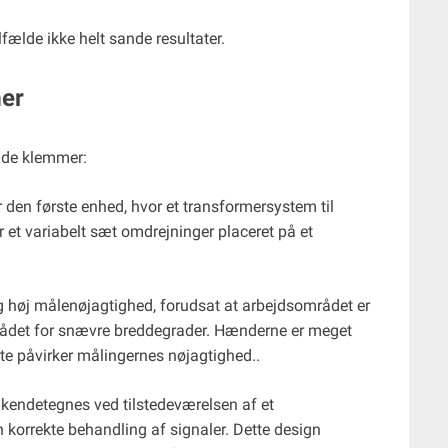
tilfælde ikke helt sande resultater.
mer
ende klemmer:
den første enhed, hvor et transformersystem til
 et variabelt sæt omdrejninger placeret på et
g høj målenøjagtighed, forudsat at arbejdsområdet er
mrådet for snævre breddegrader. Hænderne er meget
te påvirker målingernes nøjagtighed..
endetegnes ved tilstedeværelsen af ​​et
 korrekte behandling af signaler. Dette design