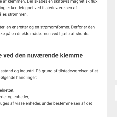
 af klemmen. Der skabes en skiftevis magnetisk flux
g er kendetegnet ved tilstedeværelsen af ​​
måles strømmen.
r: en ensretter og en strømomformer. Derfor er den
kke på en direkte måde, men ved hjælp af shunts.
e ved den nuværende klemme
sstand og industri. På grund af tilstedeværelsen af ​​et
e følgende handlinger:
lnettet,
eder og enheder,
bruges af visse enheder, under bestemmelsen af ​​det