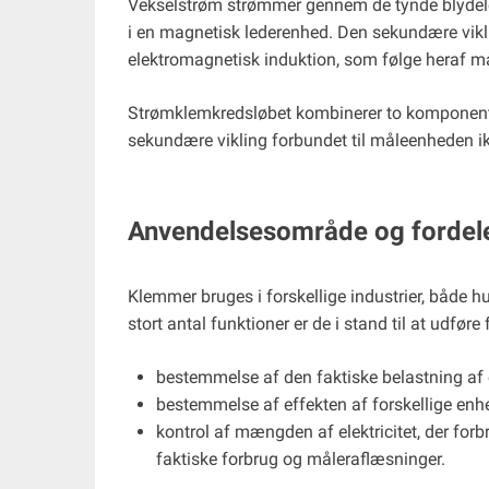
Vekselstrøm strømmer gennem de tynde blydele
i en magnetisk lederenhed. Den sekundære viklin
elektromagnetisk induktion, som følge heraf 
Strømklemkredsløbet kombinerer to komponente
sekundære vikling forbundet til måleenheden i
Anvendelsesområde og fordel
Klemmer bruges i forskellige industrier, både hu
stort antal funktioner er de i stand til at udfør
bestemmelse af den faktiske belastning af e
bestemmelse af effekten af ​​forskellige enh
kontrol af mængden af ​​elektricitet, der for
faktiske forbrug og måleraflæsninger.