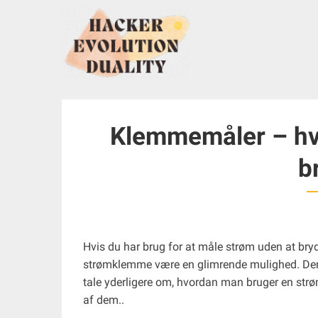
S
k
i
p
t
o
c
Klemmemåler – hv
o
n
b
t
e
n
t
Hvis du har brug for at måle strøm uden at bryde 
strømklemme være en glimrende mulighed. Denne 
tale yderligere om, hvordan man bruger en str
af dem..