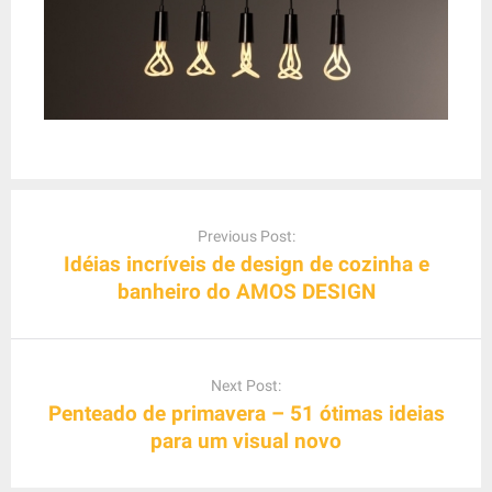
P
o
Previous Post:
s
Idéias incríveis de design de cozinha e
t
banheiro do AMOS DESIGN
n
a
v
Next Post:
i
Penteado de primavera – 51 ótimas ideias
g
para um visual novo
a
t