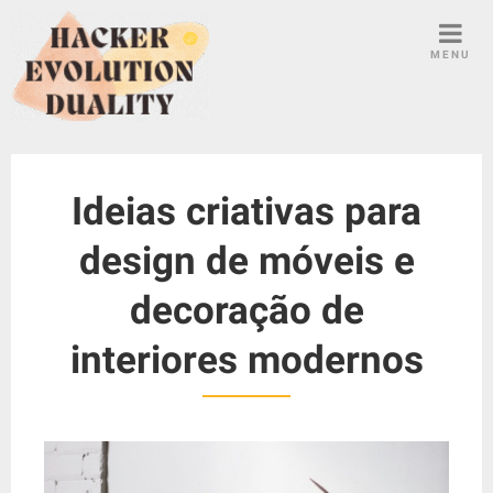
S
k
MENU
i
p
t
o
c
Ideias criativas para
o
n
design de móveis e
t
e
decoração de
n
t
interiores modernos