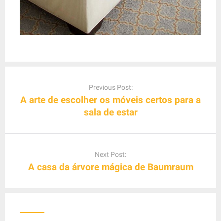
P
o
Previous Post:
s
A arte de escolher os móveis certos para a
t
sala de estar
n
a
v
Next Post:
i
A casa da árvore mágica de Baumraum
g
a
t
i
o