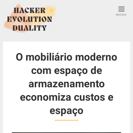
S
k
MENU
i
p
t
o
c
O mobiliário moderno
o
n
com espaço de
t
e
armazenamento
n
t
economiza custos e
espaço