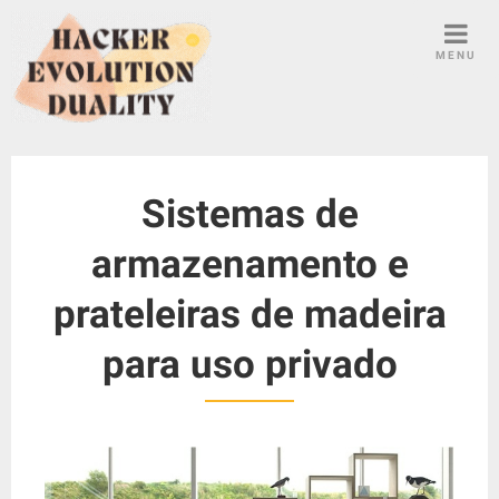
S
k
MENU
i
p
t
o
c
Sistemas de
o
n
armazenamento e
t
e
prateleiras de madeira
n
t
para uso privado