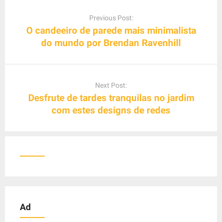
P
o
Previous Post:
s
O candeeiro de parede mais minimalista
t
do mundo por Brendan Ravenhill
n
a
v
Next Post:
i
Desfrute de tardes tranquilas no jardim
g
com estes designs de redes
a
t
i
o
n
Ad