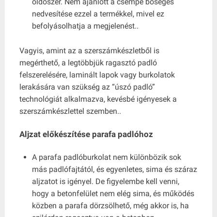
oldószer. Nem ajánlott a csempe bőséges
nedvesítése ezzel a termékkel, mivel ez
befolyásolhatja a megjelenést..
Vagyis, amint az a szerszámkészletből is
megérthető, a legtöbbjük ragasztó padló
felszerelésére, laminált lapok vagy burkolatok
lerakására van szükség az “úszó padló”
technológiát alkalmazva, kevésbé igényesek a
szerszámkészlettel szemben..
Aljzat előkészítése parafa padlóhoz
A parafa padlóburkolat nem különbözik sok
más padlófajtától, és egyenletes, sima és száraz
aljzatot is igényel. De figyelembe kell venni,
hogy a betonfelület nem elég sima, és működés
közben a parafa dörzsölhető, még akkor is, ha