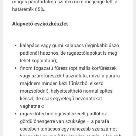
magas páratartalma szintén nem megengedett, a
határérték 65%.
Alapvető eszközkészlet
kalapács vagy gumi kalapács (leginkább úszó
padlónál hasznos, de ragasztólapokat is meg
lehet koppintani);
finom fogazatú fűrész (optimális körfűrészek
vagy szúrófűrészek használata, mivel a parafa
majdnem minden kézi fűrészből elkezd
morzsolódni), helyettesíthető normál építési
késsel, de csak egyrétegű bevonatokat
vághatnak;
ragasztótechnológiával szerelt padlóhoz
gördülőhengerre van szüksége – a parafa
esetében tanácsos egy nehezebb szerszámot