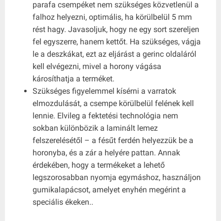
parafa csempéket nem szükséges közvetlenül a
falhoz helyezni, optimális, ha körülbelül 5 mm
rést hagy. Javasoljuk, hogy ne egy sort szereljen
fel egyszerre, hanem kettőt. Ha szükséges, vágja
le a deszkákat, ezt az eljárást a gerinc oldaláról
kell elvégezni, mivel a horony vágása
károsíthatja a terméket.
Szükséges figyelemmel kísérni a varratok
elmozdulását, a csempe körülbelül felének kell
lennie. Elvileg a fektetési technológia nem
sokban különbözik a laminált lemez
felszerelésétől – a fésűt ferdén helyezzük be a
horonyba, és a zár a helyére pattan. Annak
érdekében, hogy a termékeket a lehető
legszorosabban nyomja egymáshoz, használjon
gumikalapácsot, amelyet enyhén megérint a
speciális ékeken..