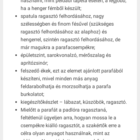
használni, mint például tapéta esetén, a legjobb,
ha a henger fémből készült;
spatula ragasztó felhordásához, nagy
szélességben és finom fésűvel (szükséges
ragasztó felhordásához az alaphoz) és
hengerrel, szintén ragasztó felhordásához, de
már magukra a parafacsempékre;
épületszint, sarokvonalzó, mérőszalag és
aprítózsinór;
felszedő ékek, ezt az elemet ajánlott parafából
készíteni, mivel minden más anyag
feldarabolhatja és morzsolhatja a parafa
burkolatot;
kiegészítőkészlet – lábazat, küszöbök, ragasztó.
Mielőtt a parafát a padlóra ragasztaná,
feltétlenül ügyeljen arra, hogyan mossa le a
csempékre kiálló ragasztót, a szakértők erre a
célra olyan anyagot használnak, mint az