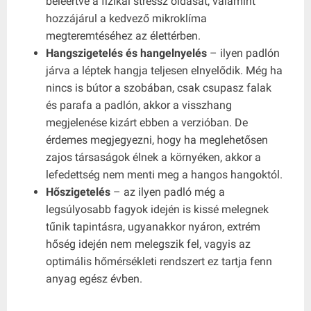
beleértve a fizikai stressz oldását, valamint
hozzájárul a kedvező mikroklíma
megteremtéséhez az élettérben.
Hangszigetelés és hangelnyelés
– ilyen padlón
járva a léptek hangja teljesen elnyelődik. Még ha
nincs is bútor a szobában, csak csupasz falak
és parafa a padlón, akkor a visszhang
megjelenése kizárt ebben a verzióban. De
érdemes megjegyezni, hogy ha meglehetősen
zajos társaságok élnek a környéken, akkor a
lefedettség nem menti meg a hangos hangoktól.
Hőszigetelés
– az ilyen padló még a
legsúlyosabb fagyok idején is kissé melegnek
tűnik tapintásra, ugyanakkor nyáron, extrém
hőség idején nem melegszik fel, vagyis az
optimális hőmérsékleti rendszert ez tartja fenn
anyag egész évben.