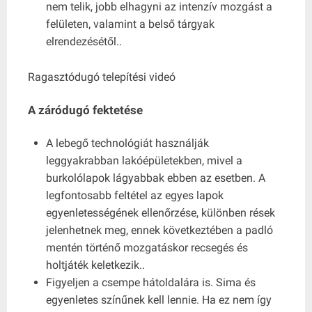
nem telik, jobb elhagyni az intenzív mozgást a
felületen, valamint a belső tárgyak
elrendezésétől..
Ragasztódugó telepítési videó
A záródugó fektetése
A lebegő technológiát használják
leggyakrabban lakóépületekben, mivel a
burkolólapok lágyabbak ebben az esetben. A
legfontosabb feltétel az egyes lapok
egyenletességének ellenőrzése, különben rések
jelenhetnek meg, ennek következtében a padló
mentén történő mozgatáskor recsegés és
holtjáték keletkezik..
Figyeljen a csempe hátoldalára is. Sima és
egyenletes színűnek kell lennie. Ha ez nem így