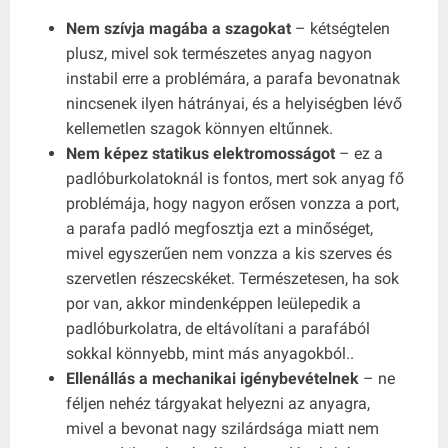
Nem szívja magába a szagokat
– kétségtelen
plusz, mivel sok természetes anyag nagyon
instabil erre a problémára, a parafa bevonatnak
nincsenek ilyen hátrányai, és a helyiségben lévő
kellemetlen szagok könnyen eltűnnek.
Nem képez statikus elektromosságot
– ez a
padlóburkolatoknál is fontos, mert sok anyag fő
problémája, hogy nagyon erősen vonzza a port,
a parafa padló megfosztja ezt a minőséget,
mivel egyszerűen nem vonzza a kis szerves és
szervetlen részecskéket. Természetesen, ha sok
por van, akkor mindenképpen leülepedik a
padlóburkolatra, de eltávolítani a parafából
sokkal könnyebb, mint más anyagokból..
Ellenállás a mechanikai igénybevételnek
– ne
féljen nehéz tárgyakat helyezni az anyagra,
mivel a bevonat nagy szilárdsága miatt nem