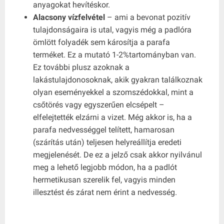
anyagokat hevítéskor.
Alacsony vízfelvétel
– ami a bevonat pozitív
tulajdonságaira is utal, vagyis még a padlóra
ömlött folyadék sem károsítja a parafa
terméket. Ez a mutató 1-2%tartományban van.
Ez további plusz azoknak a
lakástulajdonosoknak, akik gyakran találkoznak
olyan eseményekkel a szomszédokkal, mint a
csőtörés vagy egyszerűen elcsépelt –
elfelejtették elzárni a vizet. Még akkor is, ha a
parafa nedvességgel telített, hamarosan
(szárítás után) teljesen helyreállítja eredeti
megjelenését. De ez a jelző csak akkor nyilvánul
meg a lehető legjobb módon, ha a padlót
hermetikusan szerelik fel, vagyis minden
illesztést és zárat nem érint a nedvesség.