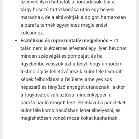
szenved ilyen hatástól, a horpadások, bár a
tárgy hosszú tartózkodása után egy helyen
maradnak, de a eltávolítják a dolgot, hamarosan
a parafa termék egyenletes megjelenést
kölcsönöz.
Esztétikus és reprezentatív megjelenés
– itt
talán nem is érdemes lefesteni egy ilyen bevonat
minden szépségét és pompáját, és ha
figyelembe vesszük azt a tényt, hogy a modern
technológiák lehetővé teszik különféle texturált
képek felhordását a felületre, amelyek sok
népszerű és fényűző anyagot utánoznak , akkor
a fogyasztók választása mindenképpen a
parafa padló mögött lesz. Ezenkívül a paneleket
különféle kombinációkban lehet elhelyezni, és
meglehetősen vonzó mozaikokat kaphatnak..