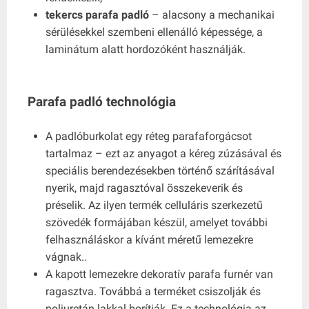
tekercs parafa padló
– alacsony a mechanikai
sérülésekkel szembeni ellenálló képessége, a
laminátum alatt hordozóként használják.
Parafa padló technológia
A padlóburkolat egy réteg parafaforgácsot
tartalmaz – ezt az anyagot a kéreg zúzásával és
speciális berendezésekben történő szárításával
nyerik, majd ragasztóval összekeverik és
préselik. Az ilyen termék celluláris szerkezetű
szövedék formájában készül, amelyet további
felhasználáskor a kívánt méretű lemezekre
vágnak..
A kapott lemezekre dekoratív parafa furnér van
ragasztva. Továbbá a terméket csiszolják és
poliuretán lakkal borítják. Ez a technológia az