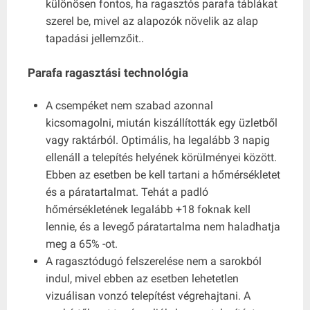
különösen fontos, ha ragasztós parafa táblákat
szerel be, mivel az alapozók növelik az alap
tapadási jellemzőit..
Parafa ragasztási technológia
A csempéket nem szabad azonnal
kicsomagolni, miután kiszállították egy üzletből
vagy raktárból. Optimális, ha legalább 3 napig
ellenáll a telepítés helyének körülményei között.
Ebben az esetben be kell tartani a hőmérsékletet
és a páratartalmat. Tehát a padló
hőmérsékletének legalább +18 foknak kell
lennie, és a levegő páratartalma nem haladhatja
meg a 65% -ot.
A ragasztódugó felszerelése nem a sarokból
indul, mivel ebben az esetben lehetetlen
vizuálisan vonzó telepítést végrehajtani. A