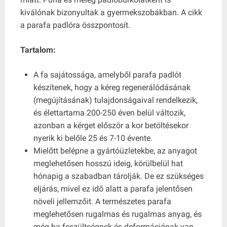
kiválónak bizonyultak a gyermekszobákban. A cikk
a parafa padlóra összpontosít.
Tartalom:
A fa sajátossága, amelyből parafa padlót
készítenek, hogy a kéreg regenerálódásának
(megújításának) tulajdonságaival rendelkezik,
és élettartama 200-250 éven belül változik,
azonban a kérget először a kor betöltésekor
nyerik ki belőle 25 és 7-10 évente.
Mielőtt belépne a gyártóüzletekbe, az anyagot
meglehetősen hosszú ideig, körülbelül hat
hónapig a szabadban tárolják. De ez szükséges
eljárás, mivel ez idő alatt a parafa jelentősen
növeli jellemzőit. A természetes parafa
meglehetősen rugalmas és rugalmas anyag, és
még ha feszültségnek és deformációnak van