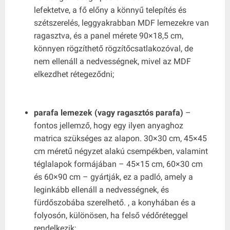
lefektetve, a fő előny a könnyű telepítés és
szétszerelés, leggyakrabban MDF lemezekre van
ragasztva, és a panel mérete 90×18,5 cm,
könnyen rögzíthető rögzítőcsatlakozóval, de
nem ellenáll a nedvességnek, mivel az MDF
elkezdhet rétegeződni;
parafa lemezek (vagy ragasztós parafa)
–
fontos jellemző, hogy egy ilyen anyaghoz
matrica szükséges az alapon. 30×30 cm, 45×45
cm méretű négyzet alakú csempékben, valamint
téglalapok formájában – 45×15 cm, 60×30 cm
és 60×90 cm – gyártják, ez a padló, amely a
leginkább ellenáll a nedvességnek, és
fürdőszobába szerelhető. , a konyhában és a
folyosón, különösen, ha felső védőréteggel
rendelkezik;