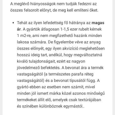
A meglévő hiányosságok nem tudják fedezni az
összes felsorolt ​​előnyt, de meg kell említeni őket.
Tehát az ilyen lefedettség fő hátránya az
magas
ár
. A gyártók átlagosan 1-1,5 ezer rubelt kérnek
1 m2-re, ami nem megfizethető hazánk minden
lakosa számára. De figyelembe véve az anyag
összes előnyét, egy ilyen akvizíció meglehetősen
hosszú ideig tart, anélkül, hogy megváltoztatná
kiváló tulajdonságait, ezért ez nagyon
jövedelmező befektetés. A bevonat ára a termék
vastagságától (a természetes parafa réteg
vastagságától) és a bevonat típusától függ. A
gyártó ebben az esetben nem számít, mivel
minden jól ismert márka közel azonos minőségű
termékeket állít elő, amelyek csak textúrájában
és színében különböznek egymástól..