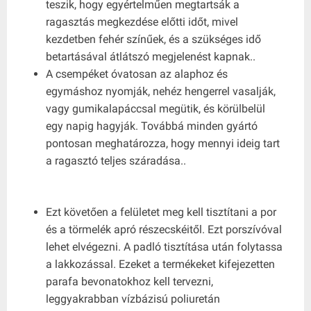
teszik, hogy egyértelműen megtartsák a
ragasztás megkezdése előtti időt, mivel
kezdetben fehér színűek, és a szükséges idő
betartásával átlátszó megjelenést kapnak..
A csempéket óvatosan az alaphoz és
egymáshoz nyomják, nehéz hengerrel vasalják,
vagy gumikalapáccsal megütik, és körülbelül
egy napig hagyják. Továbbá minden gyártó
pontosan meghatározza, hogy mennyi ideig tart
a ragasztó teljes száradása..
Ezt követően a felületet meg kell tisztítani a por
és a törmelék apró részecskéitől. Ezt porszívóval
lehet elvégezni. A padló tisztítása után folytassa
a lakkozással. Ezeket a termékeket kifejezetten
parafa bevonatokhoz kell tervezni,
leggyakrabban vízbázisú poliuretán