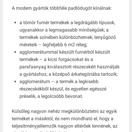
A modern gyártók többféle padlódugót kínálnak:
a tömör furnér termékek a legdrágább típusok,
ugyanakkor a legmagasabb minőségűek; a
termékek színében különbözhetnek; lenyűgöző
méreteik – legfeljebb 6 m2 réteg;
agglomerátummal készült furnérból készült
termékek – a kicsi forgácsokat és a
parafaanyag kiválasztott részecskéit használják
a gyártáshoz, a középső árkategóriába tartozik;
agglomerátum – a termék a legkisebb
részecskékből készül, és egyetlen egésszé
préselik, a legolcsóbb bevonat.
Külsőleg nagyon nehéz megkülönböztetni az egyik
terméket a másiktól, és nem mondható el, hogy a
teljesítményjellemzők nagyon eltérőek lennének, az