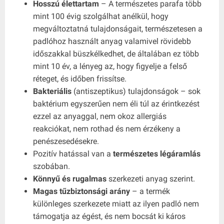
Hosszú élettartam
– A természetes parafa több
mint 100 évig szolgálhat anélkül, hogy
megváltoztatná tulajdonságait, természetesen a
padlóhoz használt anyag valamivel rövidebb
időszakkal büszkélkedhet, de általában ez több
mint 10 év, a lényeg az, hogy figyelje a felső
réteget, és időben frissítse.
Bakteriális
(antiszeptikus) tulajdonságok – sok
baktérium egyszerűen nem éli túl az érintkezést
ezzel az anyaggal, nem okoz allergiás
reakciókat, nem rothad és nem érzékeny a
penészesedésekre.
Pozitív hatással van a
természetes légáramlás
szobában.
Könnyű és rugalmas
szerkezeti anyag szerint.
Magas tűzbiztonsági arány
– a termék
különleges szerkezete miatt az ilyen padló nem
támogatja az égést, és nem bocsát ki káros