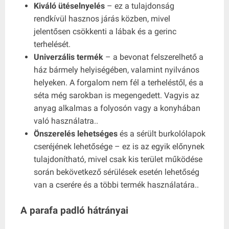
Kiváló ütéselnyelés
– ez a tulajdonság
rendkívül hasznos járás közben, mivel
jelentősen csökkenti a lábak és a gerinc
terhelését.
Univerzális termék
– a bevonat felszerelhető a
ház bármely helyiségében, valamint nyilvános
helyeken. A forgalom nem fél a terheléstől, és a
séta még sarokban is megengedett. Vagyis az
anyag alkalmas a folyosón vagy a konyhában
való használatra..
Önszerelés lehetséges
és a sérült burkolólapok
cseréjének lehetősége – ez is az egyik előnynek
tulajdonítható, mivel csak kis terület működése
során bekövetkező sérülések esetén lehetőség
van a cserére és a többi termék használatára..
A parafa padló hátrányai