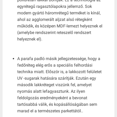
egyrétegű ragasztólapokra jellemző. Sok
modern gyártó háromrétegű terméket is kínál,
ahol az agglomerált aljzat alsó rétegként
működik, és középen MDF-lemezt helyeznek el
(amelybe rendszerint reteszelő rendszert
helyeznek el).
A parafa padló másik jellegzetessége, hogy a
fedőréteg elég erős a speciális felhordási
technika miatt. Először is, a lakkozott felületet
UV -sugarak hatására szárítják. Ezután egy
második lakkréteget viszünk fel, amelyet
nyomás alatt lefagyasztunk. Az ilyen
feldolgozás eredményeként a bevonat
tartósabbá válik, és kopásállóságában sem
marad el a természetes parkettától..