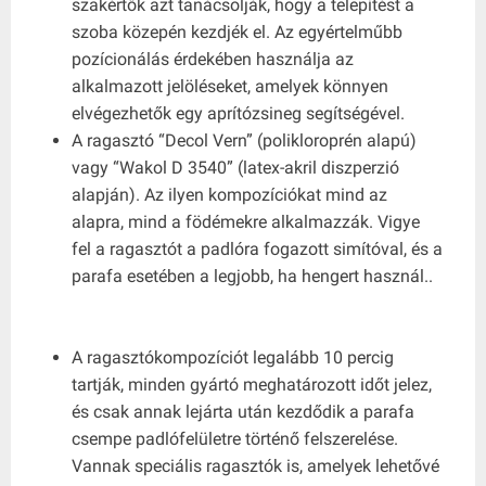
szakértők azt tanácsolják, hogy a telepítést a
szoba közepén kezdjék el. Az egyértelműbb
pozícionálás érdekében használja az
alkalmazott jelöléseket, amelyek könnyen
elvégezhetők egy aprítózsineg segítségével.
A ragasztó “Decol Vern” (polikloroprén alapú)
vagy “Wakol D 3540” (latex-akril diszperzió
alapján). Az ilyen kompozíciókat mind az
alapra, mind a födémekre alkalmazzák. Vigye
fel a ragasztót a padlóra fogazott simítóval, és a
parafa esetében a legjobb, ha hengert használ..
A ragasztókompozíciót legalább 10 percig
tartják, minden gyártó meghatározott időt jelez,
és csak annak lejárta után kezdődik a parafa
csempe padlófelületre történő felszerelése.
Vannak speciális ragasztók is, amelyek lehetővé