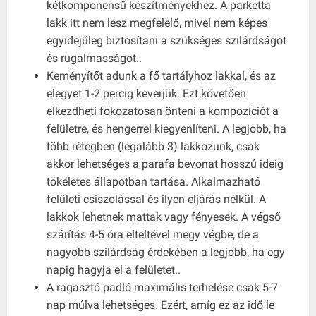
kétkomponensű készítményekhez. A parketta
lakk itt nem lesz megfelelő, mivel nem képes
egyidejűleg biztosítani a szükséges szilárdságot
és rugalmasságot..
Keményítőt adunk a fő tartályhoz lakkal, és az
elegyet 1-2 percig keverjük. Ezt követően
elkezdheti fokozatosan önteni a kompozíciót a
felületre, és hengerrel kiegyenlíteni. A legjobb, ha
több rétegben (legalább 3) lakkozunk, csak
akkor lehetséges a parafa bevonat hosszú ideig
tökéletes állapotban tartása. Alkalmazható
felületi csiszolással és ilyen eljárás nélkül. A
lakkok lehetnek mattak vagy fényesek. A végső
szárítás 4-5 óra elteltével megy végbe, de a
nagyobb szilárdság érdekében a legjobb, ha egy
napig hagyja el a felületet..
A ragasztó padló maximális terhelése csak 5-7
nap múlva lehetséges. Ezért, amíg ez az idő le