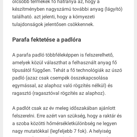
olcsóbb termékek fő hátránya az, hogy a
készítményben nagyszámú további anyag (lágyító)
található. azt jelenti, hogy a környezeti
tulajdonságok jelentősen csökkennek.
Parafa fektetése a padlóra
A parafa padló többféleképpen is felszerelhető,
amelyek közül választhat a felhasznált anyag fő
típusától függően. Tehát a fő technológiák az úszó
padló (azaz csak csempék összekapcsolása
egymással, az alaphoz való rögzítés nélkül) és
ragasztó (ragasztóval rögzítés az alaphoz).
A padlót csak az év meleg időszakában ajánlott
felszerelni. Erre azért van szükség, hogy a raktár és
a szoba közötti hőmérsékletkülönbség ne legyen
nagy mutatókkal (legfeljebb 7 fok). A helyiség