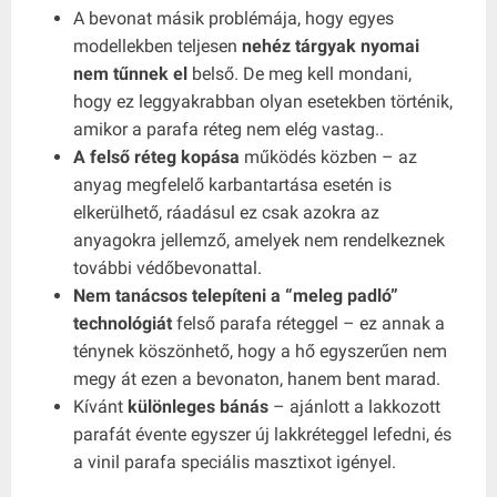
A bevonat másik problémája, hogy egyes
modellekben teljesen
nehéz tárgyak nyomai
nem tűnnek el
belső. De meg kell mondani,
hogy ez leggyakrabban olyan esetekben történik,
amikor a parafa réteg nem elég vastag..
A felső réteg kopása
működés közben – az
anyag megfelelő karbantartása esetén is
elkerülhető, ráadásul ez csak azokra az
anyagokra jellemző, amelyek nem rendelkeznek
további védőbevonattal.
Nem tanácsos telepíteni a “meleg padló”
technológiát
felső parafa réteggel – ez annak a
ténynek köszönhető, hogy a hő egyszerűen nem
megy át ezen a bevonaton, hanem bent marad.
Kívánt
különleges bánás
– ajánlott a lakkozott
parafát évente egyszer új lakkréteggel lefedni, és
a vinil parafa speciális masztixot igényel.