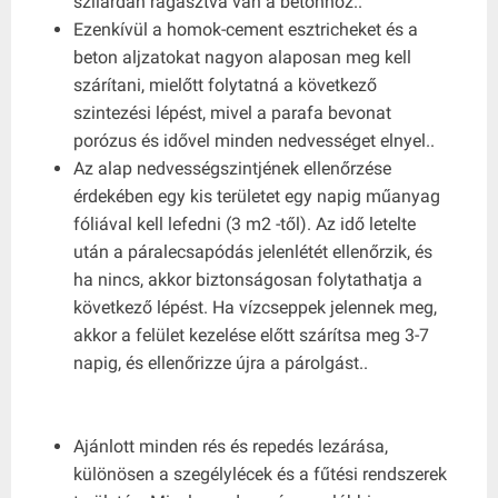
szilárdan ragasztva van a betonhoz..
Ezenkívül a homok-cement esztricheket és a
beton aljzatokat nagyon alaposan meg kell
szárítani, mielőtt folytatná a következő
szintezési lépést, mivel a parafa bevonat
porózus és idővel minden nedvességet elnyel..
Az alap nedvességszintjének ellenőrzése
érdekében egy kis területet egy napig műanyag
fóliával kell lefedni (3 m2 -től). Az idő letelte
után a páralecsapódás jelenlétét ellenőrzik, és
ha nincs, akkor biztonságosan folytathatja a
következő lépést. Ha vízcseppek jelennek meg,
akkor a felület kezelése előtt szárítsa meg 3-7
napig, és ellenőrizze újra a párolgást..
Ajánlott minden rés és repedés lezárása,
különösen a szegélylécek és a fűtési rendszerek