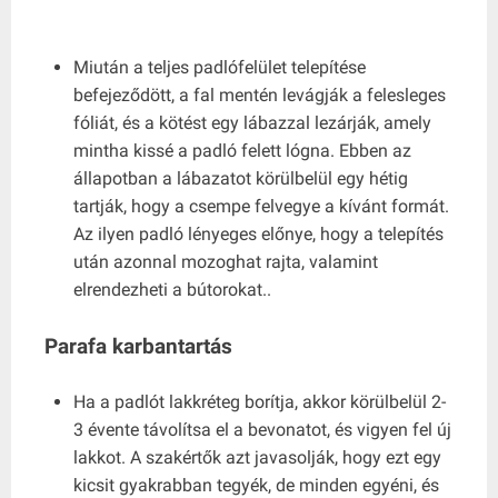
Miután a teljes padlófelület telepítése
befejeződött, a fal mentén levágják a felesleges
fóliát, és a kötést egy lábazzal lezárják, amely
mintha kissé a padló felett lógna. Ebben az
állapotban a lábazatot körülbelül egy hétig
tartják, hogy a csempe felvegye a kívánt formát.
Az ilyen padló lényeges előnye, hogy a telepítés
után azonnal mozoghat rajta, valamint
elrendezheti a bútorokat..
Parafa karbantartás
Ha a padlót lakkréteg borítja, akkor körülbelül 2-
3 évente távolítsa el a bevonatot, és vigyen fel új
lakkot. A szakértők azt javasolják, hogy ezt egy
kicsit gyakrabban tegyék, de minden egyéni, és