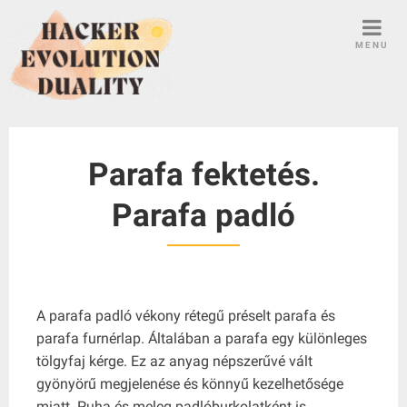
S
k
MENU
i
p
t
o
c
Parafa fektetés.
o
n
Parafa padló
t
e
n
t
A parafa padló vékony rétegű préselt parafa és
parafa furnérlap. Általában a parafa egy különleges
tölgyfaj kérge. Ez az anyag népszerűvé vált
gyönyörű megjelenése és könnyű kezelhetősége
miatt. Puha és meleg padlóburkolatként is