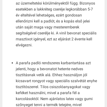
az üzemeltetési körülményektől függ. Bizonyos
esetekben a lakkréteg cseréje legkorábban 5-7
év elteltével lehetséges, ezért gondosan
ellenőrizni kell a padlót, és a kopás első jelei
után saját maga vagy mesteremberek
segítségével cserélje ki. A vinil bevonat speciális
masztixot igényel, ezt az eljárást 2 évente kell
elvégezni.
A parafa padló rendszeres karbantartása azt
jelenti, hogy a bevonatot hetente nedves
tisztításnak vetik alá. Ehhez használjon jól
kicsavart rongyot vagy speciális szalvétát enyhe
tisztítószerrel. Tilos csiszolóanyagokat vagy
keféket használni, mivel a parafa fél a
karcolásoktól. Nem ajánlatos latex vagy gumi
szőnyeget tenni a termék tetejére, mivel