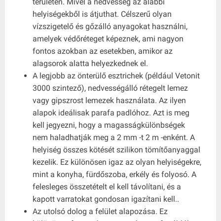
területén. Mivel a nedvesség az alábbi
helyiségekből is átjuthat. Célszerű olyan
vízszigetelő és gőzálló anyagokat használni,
amelyek védőréteget képeznek, ami nagyon
fontos azokban az esetekben, amikor az
alagsorok alatta helyezkednek el.
A legjobb az önterülő esztrichek (például Vetonit
3000 szintező), nedvességálló rétegelt lemez
vagy gipszrost lemezek használata. Az ilyen
alapok ideálisak parafa padlóhoz. Azt is meg
kell jegyezni, hogy a magasságkülönbségek
nem haladhatják meg a 2 mm -t 2 m -enként. A
helyiség összes kötését szilikon tömítőanyaggal
kezelik. Ez különösen igaz az olyan helyiségekre,
mint a konyha, fürdőszoba, erkély és folyosó. A
felesleges összetételt el kell távolítani, és a
kapott varratokat gondosan igazítani kell..
Az utolsó dolog a felület alapozása. Ez