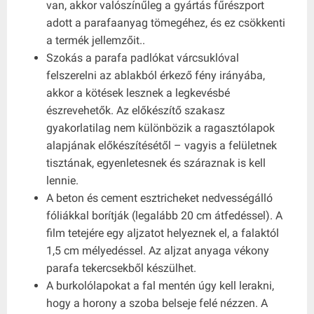
van, akkor valószínűleg a gyártás fűrészport
adott a parafaanyag tömegéhez, és ez csökkenti
a termék jellemzőit..
Szokás a parafa padlókat várcsuklóval
felszerelni az ablakból érkező fény irányába,
akkor a kötések lesznek a legkevésbé
észrevehetők. Az előkészítő szakasz
gyakorlatilag nem különbözik a ragasztólapok
alapjának előkészítésétől – vagyis a felületnek
tisztának, egyenletesnek és száraznak is kell
lennie.
A beton és cement esztricheket nedvességálló
fóliákkal borítják (legalább 20 cm átfedéssel). A
film tetejére egy aljzatot helyeznek el, a falaktól
1,5 cm mélyedéssel. Az aljzat anyaga vékony
parafa tekercsekből készülhet.
A burkolólapokat a fal mentén úgy kell lerakni,
hogy a horony a szoba belseje felé nézzen. A