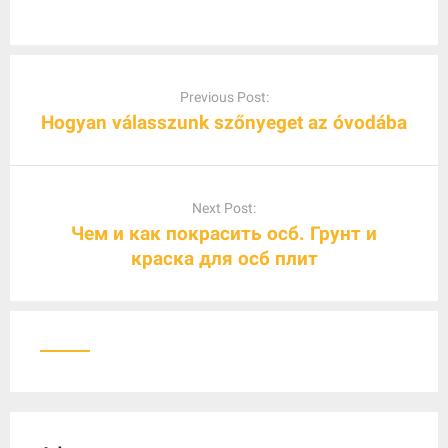
P
o
Previous Post:
s
Hogyan válasszunk szőnyeget az óvodába
t
n
a
Next Post:
v
Чем и как покрасить осб. Грунт и
i
краска для осб плит
g
a
t
i
o
n