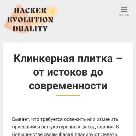
S
k
MENU
i
p
t
o
c
Клинкерная плитка –
o
n
от истоков до
t
e
современности
n
t
Бывает, что требуется освежить или изменить
приевшийся оштукатуренный фасад здания. В
большинстве своем фасад планируют делать