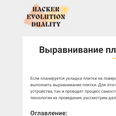
S
k
i
p
t
o
c
Выравнивание пл
o
n
t
e
n
Если планируется укладка плитки на повер
t
выполнить выравнивание плитки. Для этог
устройства, так и проводят процесс самос
технологии их проведения, рассмотрим дал
Оглавление: