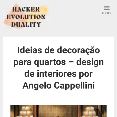
S
k
MENU
i
p
t
o
c
Ideias de decoração
o
n
para quartos – design
t
e
de interiores por
n
t
Angelo Cappellini