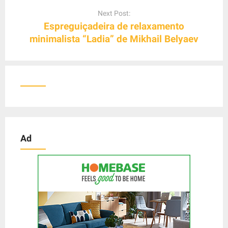
v
Next Post:
i
Espreguiçadeira de relaxamento
g
minimalista “Ladia” de Mikhail Belyaev
a
t
i
o
n
Ad