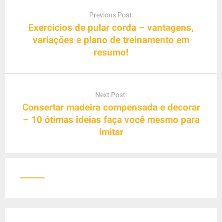
P
o
Previous Post:
s
Exercícios de pular corda – vantagens,
t
variações e plano de treinamento em
n
resumo!
a
v
i
Next Post:
g
Consertar madeira compensada e decorar
a
– 10 ótimas ideias faça você mesmo para
t
imitar
i
o
n