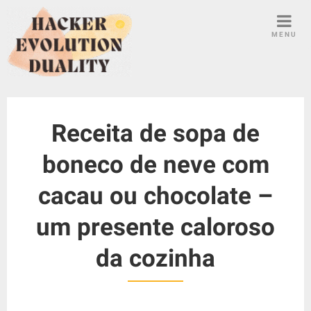
S
k
MENU
i
p
t
o
c
Receita de sopa de
o
n
boneco de neve com
t
e
cacau ou chocolate –
n
t
um presente caloroso
da cozinha