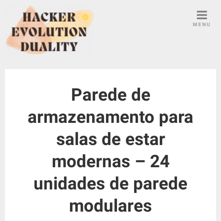
S
k
MENU
i
p
t
o
c
Parede de
o
n
armazenamento para
t
e
salas de estar
n
t
modernas – 24
unidades de parede
modulares