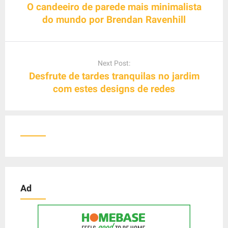
s
O candeeiro de parede mais minimalista
t
do mundo por Brendan Ravenhill
n
a
v
Next Post:
i
Desfrute de tardes tranquilas no jardim
g
com estes designs de redes
a
t
i
o
n
Ad