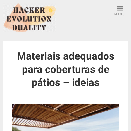
S
k
MENU
i
p
t
o
c
Materiais adequados
o
n
para coberturas de
t
e
pátios – ideias
n
t