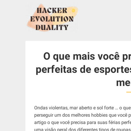
S
k
i
p
t
o
c
O que mais você pr
o
n
perfeitas de esporte
t
e
me
n
t
Ondas violentas, mar aberto e sol forte … o qu
perseguir um dos melhores hobbies que você po
artigo o que você precisa para suas férias p
uma visão geral dos diferentes tipos de roupas