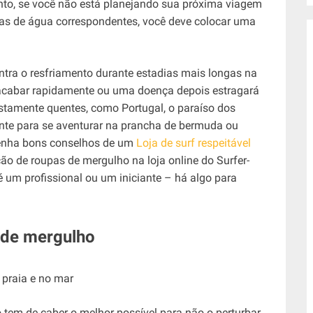
anto, se você não está planejando sua próxima viagem
ras de água correspondentes, você deve colocar uma
ontra o resfriamento durante estadias mais longas na
e acabar rapidamente ou uma doença depois estragará
stamente quentes, como Portugal, o paraíso dos
ente para se aventurar na prancha de bermuda ou
btenha bons conselhos de um
Loja de surf respeitável
ão de roupas de mergulho na loja online do Surfer-
 um profissional ou um iniciante – há algo para
 de mergulho
 tem de caber o melhor possível para não o perturbar