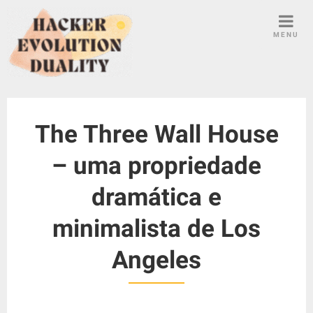
S
k
MENU
i
p
t
o
c
The Three Wall House
o
n
– uma propriedade
t
e
dramática e
n
t
minimalista de Los
Angeles