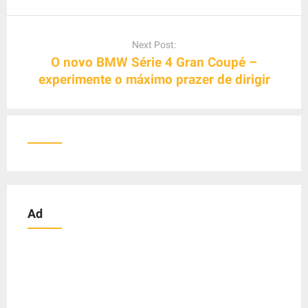
a
v
Next Post:
i
O novo BMW Série 4 Gran Coupé –
g
experimente o máximo prazer de dirigir
a
t
i
o
n
Ad