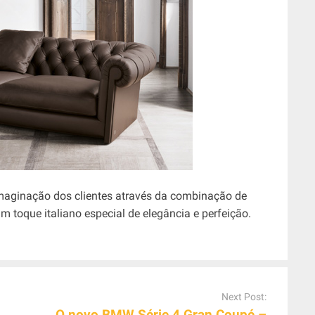
maginação dos clientes através da combinação de
um toque italiano especial de elegância e perfeição.
Next Post:
O novo BMW Série 4 Gran Coupé –