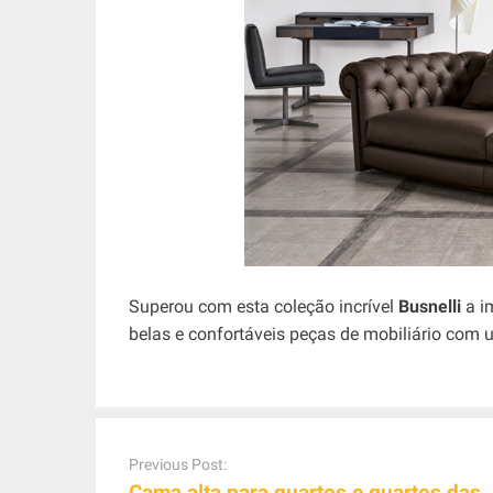
Superou com esta coleção incrível
Busnelli
a i
belas e confortáveis ​​peças de mobiliário com 
P
o
Previous Post:
s
Cama alta para quartos e quartos das