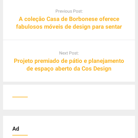
P
o
Previous Post:
s
A coleção Casa de Borbonese oferece
t
fabulosos móveis de design para sentar
n
a
v
Next Post:
i
Projeto premiado de pátio e planejamento
g
de espaço aberto da Cos Design
a
t
i
o
n
Ad