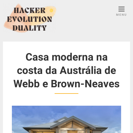
S
k
MENU
i
p
t
o
c
Casa moderna na
o
n
costa da Austrália de
t
e
Webb e Brown-Neaves
n
t