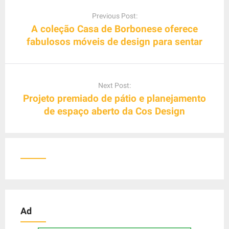
P
o
Previous Post:
s
A coleção Casa de Borbonese oferece
t
fabulosos móveis de design para sentar
n
a
v
Next Post:
i
Projeto premiado de pátio e planejamento
g
de espaço aberto da Cos Design
a
t
i
o
n
Ad