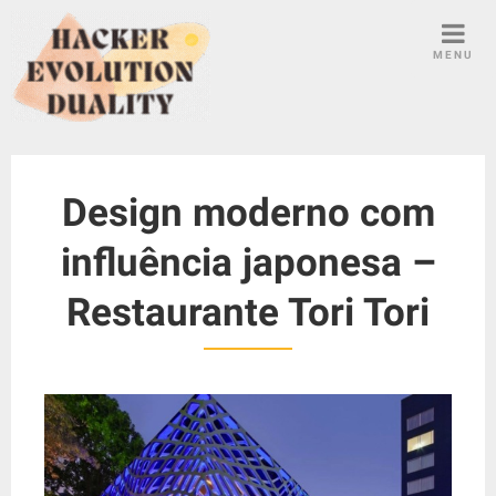
S
k
MENU
i
p
t
o
c
Design moderno com
o
n
influência japonesa –
t
e
Restaurante Tori Tori
n
t