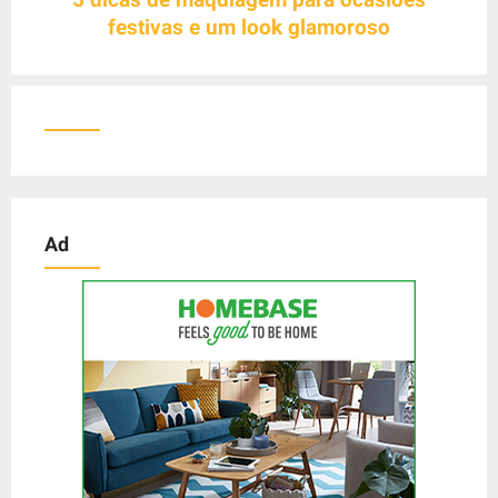
g
festivas e um look glamoroso
a
t
i
o
n
Ad