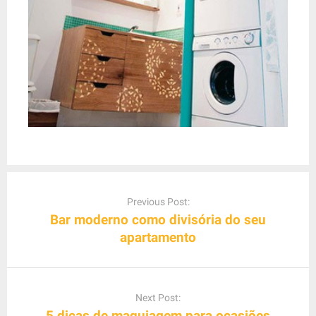
P
o
Previous Post:
s
Bar moderno como divisória do seu
t
apartamento
n
a
v
Next Post:
i
5 dicas de maquiagem para ocasiões