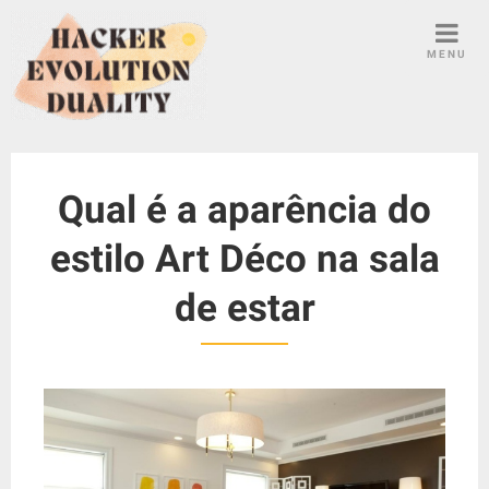
S
k
MENU
i
p
t
o
c
Qual é a aparência do
o
n
estilo Art Déco na sala
t
e
de estar
n
t