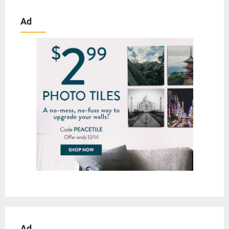
Ad
Ad