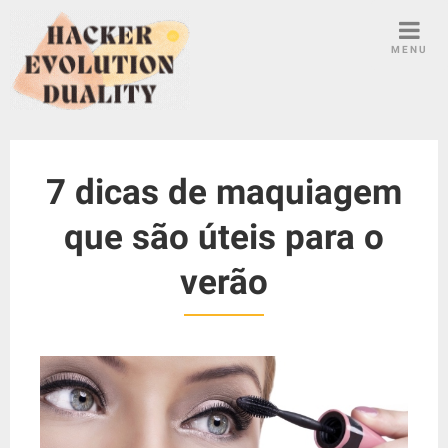
S
k
MENU
i
p
t
o
c
7 dicas de maquiagem
o
n
que são úteis para o
t
e
verão
n
t