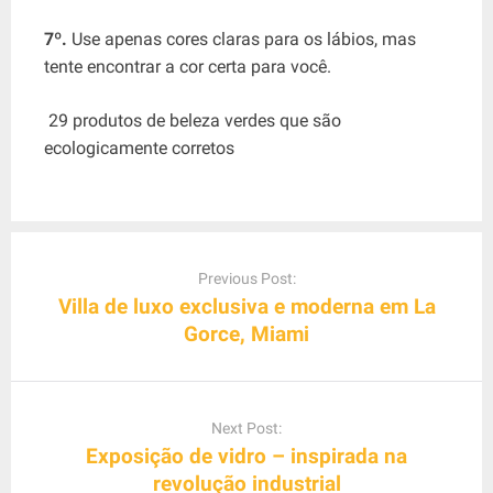
7º.
Use apenas cores claras para os lábios, mas
tente encontrar a cor certa para você.
29 produtos de beleza verdes que são
ecologicamente corretos
P
o
Previous Post:
s
Villa de luxo exclusiva e moderna em La
t
Gorce, Miami
n
a
v
Next Post:
i
Exposição de vidro – inspirada na
g
revolução industrial