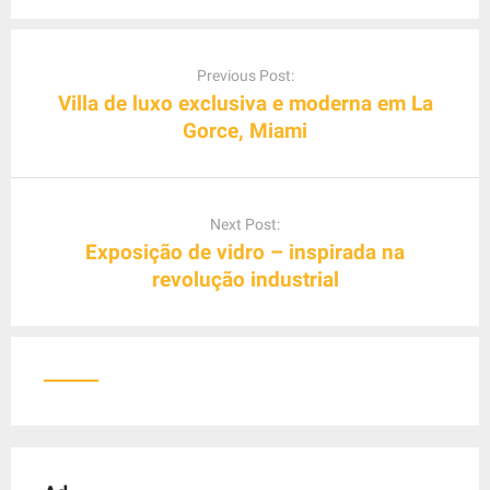
P
o
Previous Post:
s
Villa de luxo exclusiva e moderna em La
t
Gorce, Miami
n
a
v
Next Post:
i
Exposição de vidro – inspirada na
g
revolução industrial
a
t
i
o
n