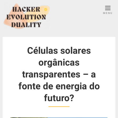
S
k
MENU
i
p
t
o
c
Células solares
o
n
orgânicas
t
e
transparentes – a
n
t
fonte de energia do
futuro?