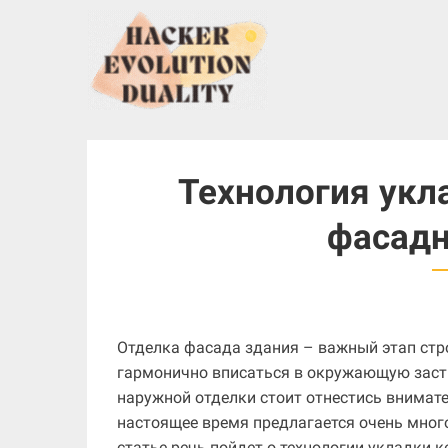
S
k
i
p
t
o
c
Технология укл
o
n
фасадн
t
e
n
t
Отделка фасада здания – важный этап стр
гармонично вписаться в окружающую застр
наружной отделки стоит отнестись внимате
настоящее время предлагается очень много
статье речь пойдет о технологии укладки 